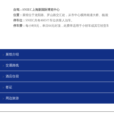
自驾
—SNIEC上海新国际博览中心
位置：
展馆位于龙阳路、罗山路交汇处，从市中心横跨南浦大桥、杨浦大
停车位：
SNIEC共有4603个车位供客人泊车。
停车费：
每小时
8元，单日64元封顶，此费率适用于小轿车或其它轻型车辆
展馆介绍
交通路线
酒店住宿
签证
周边旅游